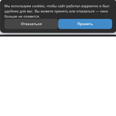
Мы используем cookies, чтобы сайт работал корректно и был
удобнее для вас. Вы можете принять или отказаться — окно
больше не появится.
Отказаться
Принять
Приложение
Telegram-канал
О проекте
Весь юмор интернета в одном месте — в приложении
DVPrikol.
Открыть приложение
Проект работает на инфраструктуре Timeweb Cloud