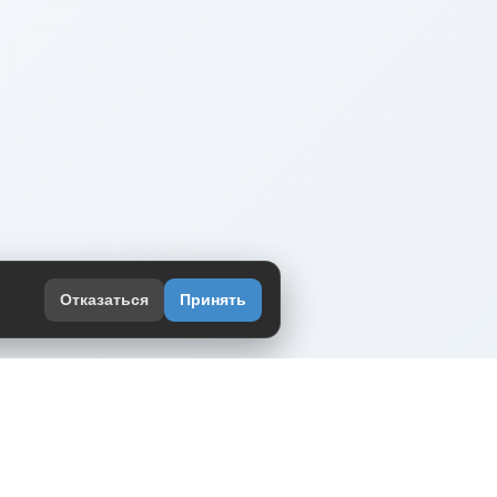
Отказаться
Принять
оекте
юмор интернета в одном месте — в
жении DVPrikol.
ь приложение
 работает на инфраструктуре Timeweb Cloud