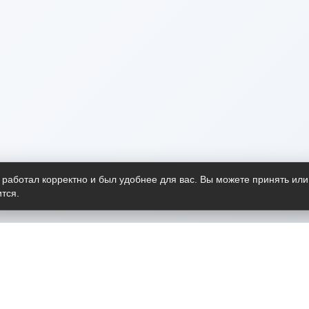
 работал корректно и был удобнее для вас. Вы можете принять или
тся.
Telegram-канал
О пр
Весь 
прило
Открыт
Проект