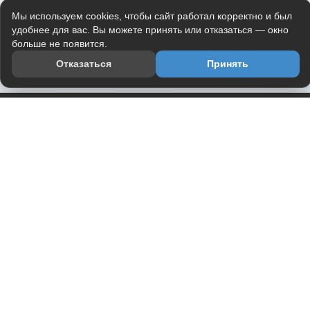
Мы используем cookies, чтобы сайт работал корректно и был
удобнее для вас. Вы можете принять или отказаться — окно
больше не появится.
Отказаться
Принять
Приложение
Telegram-канал
О проекте
Весь юмор интернета в одном месте — в приложении
DVPrikol.
Открыть приложение
Проект работает на инфраструктуре Timeweb Cloud