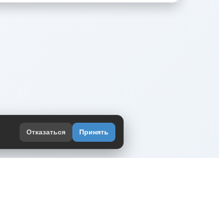
Отказаться
Принять
оекте
юмор интернета в одном месте — в
жении DVPrikol.
ь приложение
 работает на инфраструктуре Timeweb Cloud