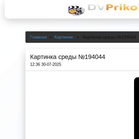
Главная
»
Картинки
» Картинка среды №194044
Картинка среды №194044
12:36 30-07-2025