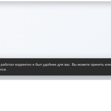
 работал корректно и был удобнее для вас. Вы можете принять или
тся.
Telegram-канал
О пр
Весь 
прило
Открыт
Проект