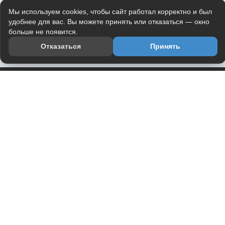
Мы используем cookies, чтобы сайт работал корректно и был
удобнее для вас. Вы можете принять или отказаться — окно
больше не появится.
Отказаться
Принять
Приложение
Telegram-канал
О проекте
Весь юмор интернета в одном месте — в приложении
DVPrikol.
Открыть приложение
Проект работает на инфраструктуре Timeweb Cloud