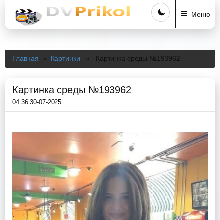
Меню
Главная
»
Картинки
» Картинка среды №193962
Картинка среды №193962
04:36 30-07-2025