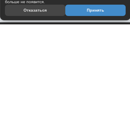
больше не появится.
Отказаться
Принять
Приложение
Telegram-канал
О проекте
Весь юмор интернета в одном месте — в приложении
DVPrikol.
Открыть приложение
Проект работает на инфраструктуре Timeweb Cloud