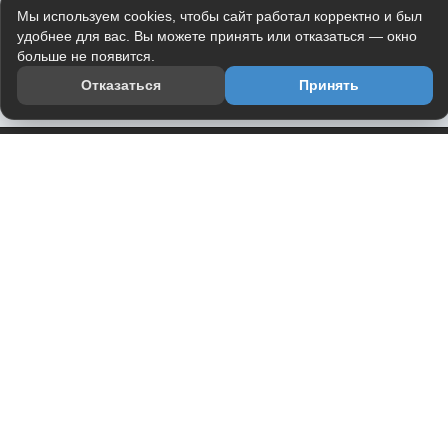
Мы используем cookies, чтобы сайт работал корректно и был
удобнее для вас. Вы можете принять или отказаться — окно
больше не появится.
Отказаться
Принять
Приложение
Telegram-канал
О проекте
Весь юмор интернета в одном месте — в приложении
DVPrikol.
Открыть приложение
Проект работает на инфраструктуре Timeweb Cloud