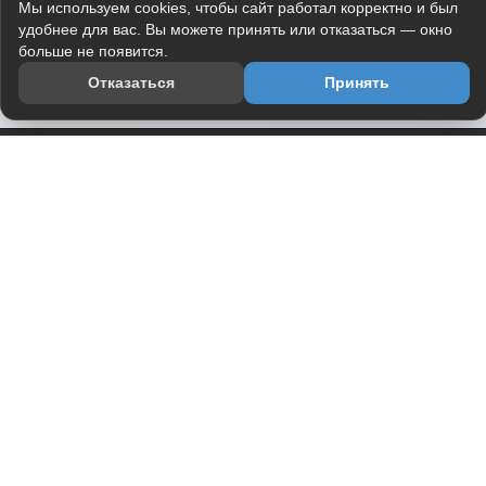
Мы используем cookies, чтобы сайт работал корректно и был
удобнее для вас. Вы можете принять или отказаться — окно
больше не появится.
Отказаться
Принять
Приложение
Telegram-канал
О проекте
Весь юмор интернета в одном месте — в приложении
DVPrikol.
Открыть приложение
Проект работает на инфраструктуре Timeweb Cloud