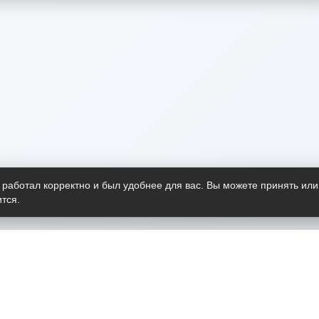
 работал корректно и был удобнее для вас. Вы можете принять или
тся.
Telegram-канал
О пр
Весь 
прило
Открыт
Проект