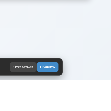
Отказаться
Принять
оекте
юмор интернета в одном месте — в
жении DVPrikol.
ь приложение
 работает на инфраструктуре Timeweb Cloud