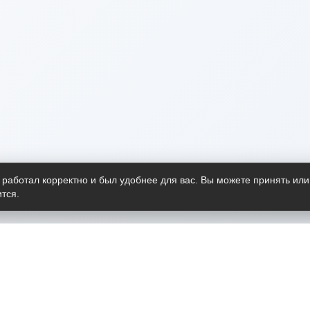
 работал корректно и был удобнее для вас. Вы можете принять или
тся.
Telegram-канал
О пр
Весь 
прило
Открыт
Проект