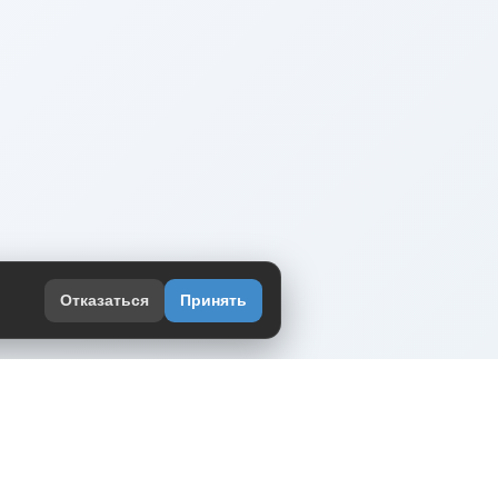
Отказаться
Принять
оекте
юмор интернета в одном месте — в
жении DVPrikol.
ь приложение
 работает на инфраструктуре Timeweb Cloud