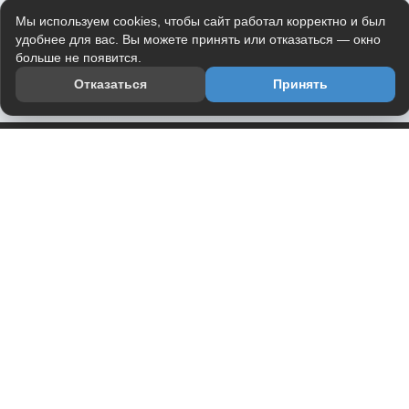
Мы используем cookies, чтобы сайт работал корректно и был
удобнее для вас. Вы можете принять или отказаться — окно
больше не появится.
Отказаться
Принять
Приложение
Telegram-канал
О проекте
Весь юмор интернета в одном месте — в приложении
DVPrikol.
Открыть приложение
Проект работает на инфраструктуре Timeweb Cloud