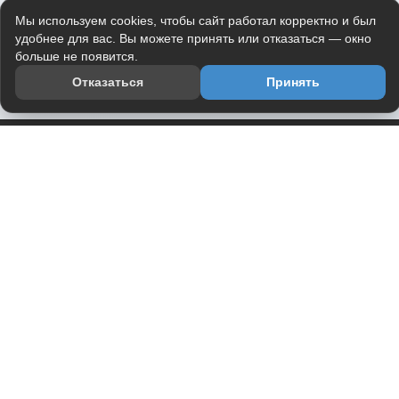
Мы используем cookies, чтобы сайт работал корректно и был
удобнее для вас. Вы можете принять или отказаться — окно
больше не появится.
Отказаться
Принять
Приложение
Telegram-канал
О проекте
Весь юмор интернета в одном месте — в приложении
DVPrikol.
Открыть приложение
Проект работает на инфраструктуре Timeweb Cloud