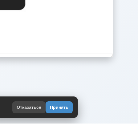
Отказаться
Принять
оекте
юмор интернета в одном месте — в