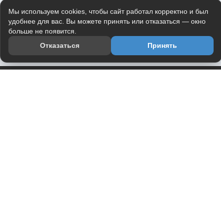
Мы используем cookies, чтобы сайт работал корректно и был
удобнее для вас. Вы можете принять или отказаться — окно
больше не появится.
Отказаться
Принять
Приложение
Telegram-канал
О проекте
Весь юмор интернета в одном месте — в приложении
DVPrikol.
Открыть приложение
Проект работает на инфраструктуре Timeweb Cloud