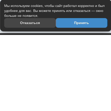
Мы используем cookies, чтобы сайт работал корректно и был
удобнее для вас. Вы можете принять или отказаться — окно
больше не появится.
Отказаться
Принять
Приложение
Telegram-канал
О проекте
Весь юмор интернета в одном месте — в приложении
DVPrikol.
Открыть приложение
Проект работает на инфраструктуре Timeweb Cloud