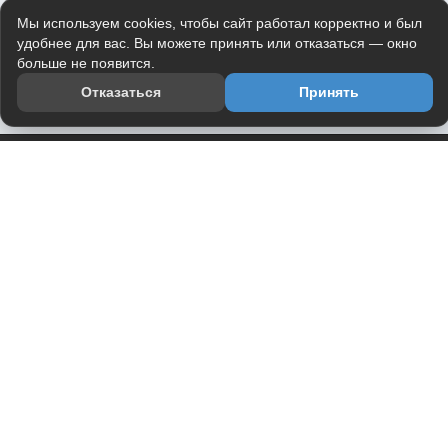
Мы используем cookies, чтобы сайт работал корректно и был
удобнее для вас. Вы можете принять или отказаться — окно
больше не появится.
Отказаться
Принять
Приложение
Telegram-канал
О проекте
Весь юмор интернета в одном месте — в приложении
DVPrikol.
Открыть приложение
Проект работает на инфраструктуре Timeweb Cloud