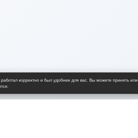
 работал корректно и был удобнее для вас. Вы можете принять или
тся.
Telegram-канал
О пр
Весь 
прило
Открыт
Проект