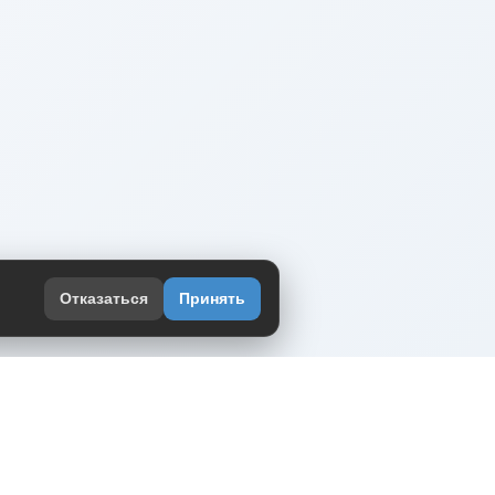
Отказаться
Принять
оекте
юмор интернета в одном месте — в
жении DVPrikol.
ь приложение
 работает на инфраструктуре Timeweb Cloud