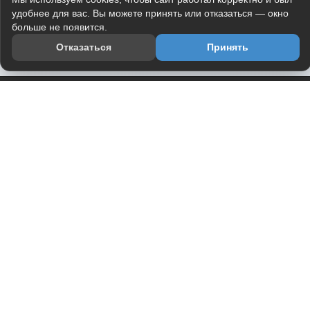
удобнее для вас. Вы можете принять или отказаться — окно
больше не появится.
Отказаться
Принять
Приложение
Telegram-канал
О проекте
Весь юмор интернета в одном месте — в приложении
DVPrikol.
Открыть приложение
Проект работает на инфраструктуре Timeweb Cloud