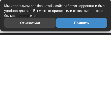
Мы используем cookies, чтобы сайт работал корректно и был
удобнее для вас. Вы можете принять или отказаться — окно
больше не появится.
Отказаться
Принять
Приложение
Telegram-канал
О проекте
Весь юмор интернета в одном месте — в приложении
DVPrikol.
Открыть приложение
Проект работает на инфраструктуре Timeweb Cloud