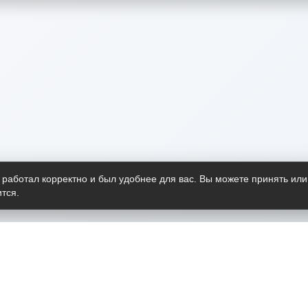
 работал корректно и был удобнее для вас. Вы можете принять или
тся.
Telegram-канал
О пр
Весь 
прило
Открыт
Проект