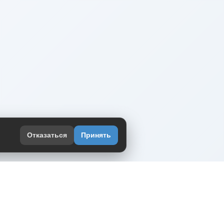
Отказаться
Принять
оекте
юмор интернета в одном месте — в
жении DVPrikol.
ь приложение
 работает на инфраструктуре Timeweb Cloud