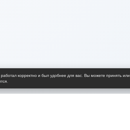
 работал корректно и был удобнее для вас. Вы можете принять или
тся.
Telegram-канал
О пр
Весь 
прило
Открыт
Проект