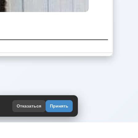
Отказаться
Принять
оекте
юмор интернета в одном месте — в