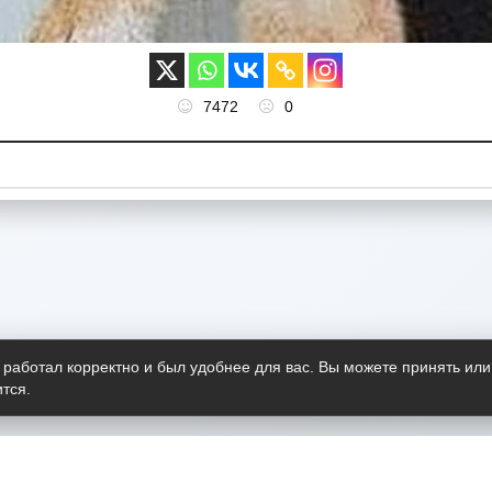
7472
0
 работал корректно и был удобнее для вас. Вы можете принять или
тся.
Telegram-канал
О пр
Весь 