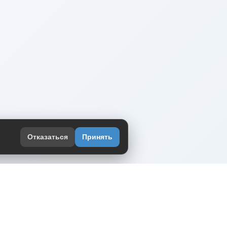
Отказаться
Принять
оекте
юмор интернета в одном месте — в
жении DVPrikol.
ь приложение
 работает на инфраструктуре Timeweb Cloud