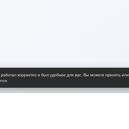
 работал корректно и был удобнее для вас. Вы можете принять или
тся.
Telegram-канал
О пр
Весь 
прило
Открыт
Проект