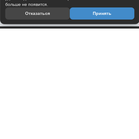
больше не появится.
Отказаться
Принять
Приложение
Telegram-канал
О проекте
Весь юмор интернета в одном месте — в приложении
DVPrikol.
Открыть приложение
Проект работает на инфраструктуре Timeweb Cloud