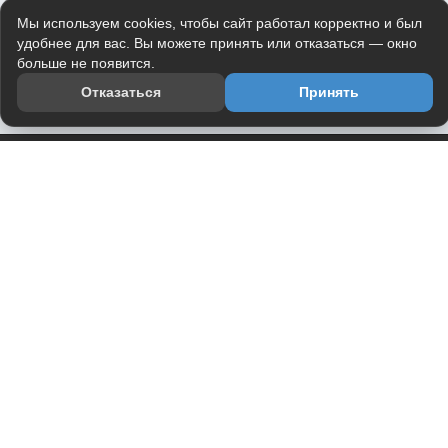
Мы используем cookies, чтобы сайт работал корректно и был
удобнее для вас. Вы можете принять или отказаться — окно
больше не появится.
Отказаться
Принять
Приложение
Telegram-канал
О проекте
Весь юмор интернета в одном месте — в приложении
DVPrikol.
Открыть приложение
Проект работает на инфраструктуре Timeweb Cloud