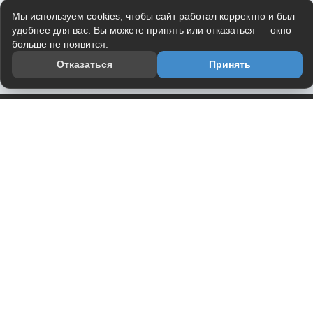
Мы используем cookies, чтобы сайт работал корректно и был
удобнее для вас. Вы можете принять или отказаться — окно
больше не появится.
Отказаться
Принять
Приложение
Telegram-канал
О проекте
Весь юмор интернета в одном месте — в приложении
DVPrikol.
Открыть приложение
Проект работает на инфраструктуре Timeweb Cloud