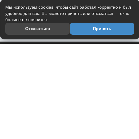
Мы используем cookies, чтобы сайт работал корректно и был
удобнее для вас. Вы можете принять или отказаться — окно
больше не появится.
Отказаться
Принять
Приложение
Telegram-канал
О проекте
Весь юмор интернета в одном месте — в приложении
DVPrikol.
Открыть приложение
Проект работает на инфраструктуре Timeweb Cloud