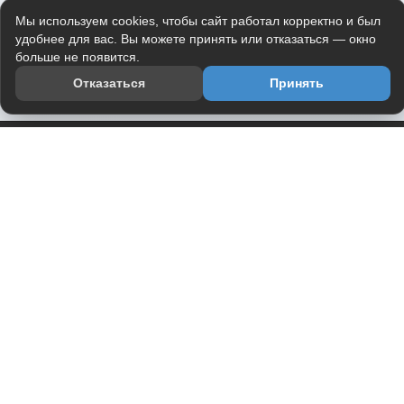
Мы используем cookies, чтобы сайт работал корректно и был
удобнее для вас. Вы можете принять или отказаться — окно
больше не появится.
Отказаться
Принять
Приложение
Telegram-канал
О проекте
Весь юмор интернета в одном месте — в приложении
DVPrikol.
Открыть приложение
Проект работает на инфраструктуре Timeweb Cloud