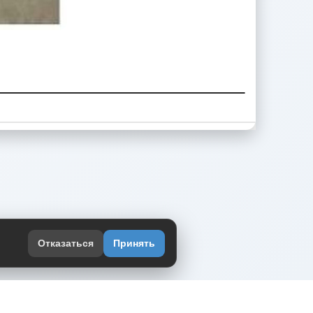
Отказаться
Принять
оекте
юмор интернета в одном месте — в