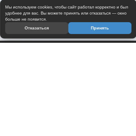
Мы используем cookies, чтобы сайт работал корректно и был
удобнее для вас. Вы можете принять или отказаться — окно
больше не появится.
Отказаться
Принять
Приложение
Telegram-канал
О проекте
Весь юмор интернета в одном месте — в приложении
DVPrikol.
Открыть приложение
Проект работает на инфраструктуре Timeweb Cloud