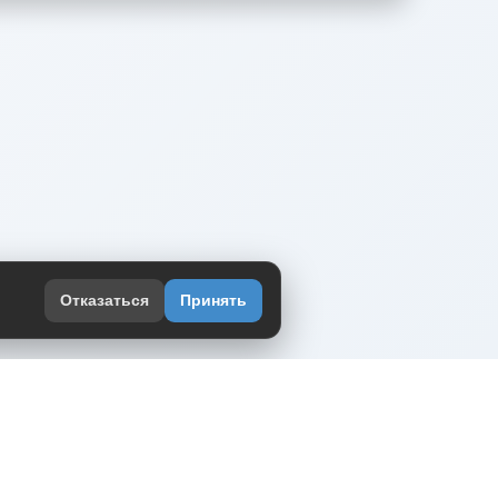
Отказаться
Принять
оекте
юмор интернета в одном месте — в
жении DVPrikol.
ь приложение
 работает на инфраструктуре Timeweb Cloud