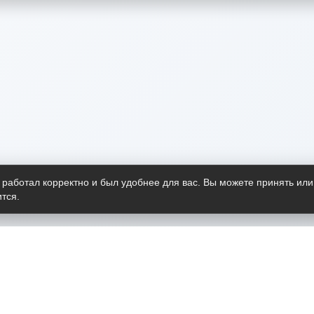
 работал корректно и был удобнее для вас. Вы можете принять или
тся.
Telegram-канал
О пр
Весь 
прило
Открыт
Проект