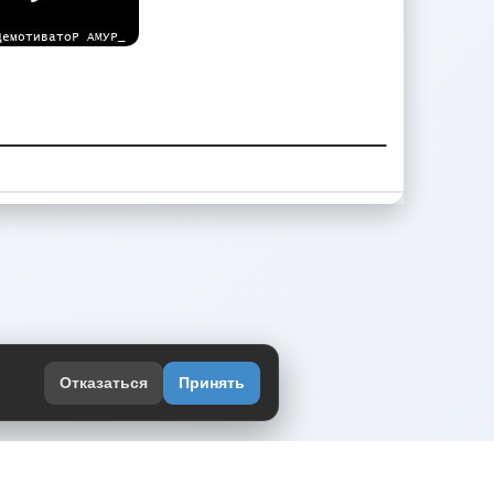
Отказаться
Принять
оекте
юмор интернета в одном месте — в