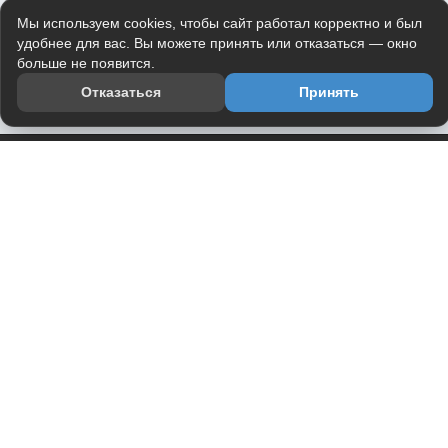
Мы используем cookies, чтобы сайт работал корректно и был
удобнее для вас. Вы можете принять или отказаться — окно
больше не появится.
Отказаться
Принять
Приложение
Telegram-канал
О проекте
Весь юмор интернета в одном месте — в приложении
DVPrikol.
Открыть приложение
Проект работает на инфраструктуре Timeweb Cloud