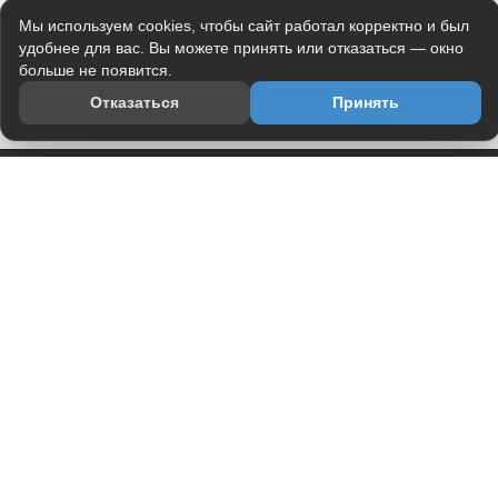
Мы используем cookies, чтобы сайт работал корректно и был
удобнее для вас. Вы можете принять или отказаться — окно
больше не появится.
Отказаться
Принять
Приложение
Telegram-канал
О проекте
Весь юмор интернета в одном месте — в приложении
DVPrikol.
Открыть приложение
Проект работает на инфраструктуре Timeweb Cloud