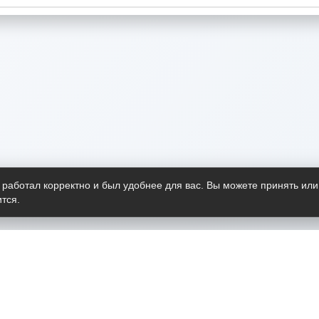
 работал корректно и был удобнее для вас. Вы можете принять или
тся.
Telegram-канал
О пр
Весь 
прило
Открыт
Проект