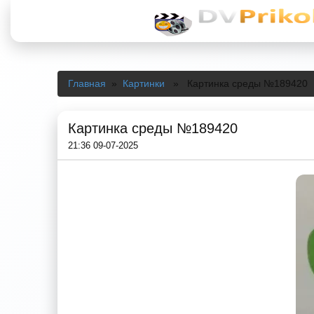
Главная
»
Картинки
» Картинка среды №189420
Картинка среды №189420
21:36 09-07-2025