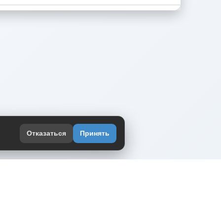
Отказаться
Принять
оекте
юмор интернета в одном месте — в
жении DVPrikol.
ь приложение
 работает на инфраструктуре Timeweb Cloud