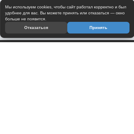
Мы используем cookies, чтобы сайт работал корректно и был
удобнее для вас. Вы можете принять или отказаться — окно
больше не появится.
Отказаться
Принять
Приложение
Telegram-канал
О проекте
Весь юмор интернета в одном месте — в приложении
DVPrikol.
Открыть приложение
Проект работает на инфраструктуре Timeweb Cloud