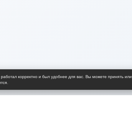
 работал корректно и был удобнее для вас. Вы можете принять или
тся.
Telegram-канал
О пр
Весь 
прило
Открыт
Проект