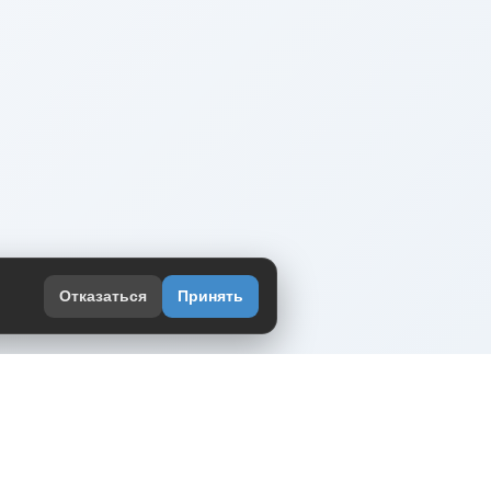
Отказаться
Принять
оекте
юмор интернета в одном месте — в
жении DVPrikol.
ь приложение
 работает на инфраструктуре Timeweb Cloud