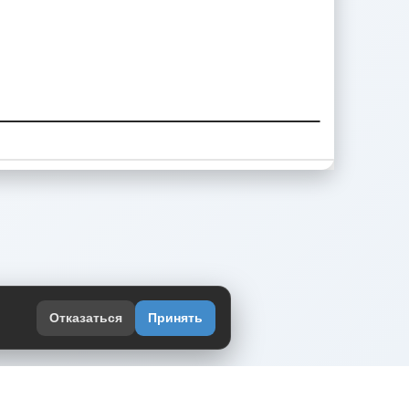
Отказаться
Принять
оекте
юмор интернета в одном месте — в