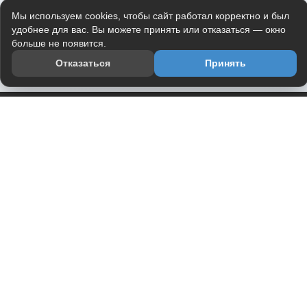
Мы используем cookies, чтобы сайт работал корректно и был
удобнее для вас. Вы можете принять или отказаться — окно
больше не появится.
Отказаться
Принять
Приложение
Telegram-канал
О проекте
Весь юмор интернета в одном месте — в приложении
DVPrikol.
Открыть приложение
Проект работает на инфраструктуре Timeweb Cloud