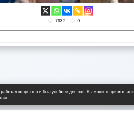
7632
0
 работал корректно и был удобнее для вас. Вы можете принять или
тся.
Telegram-канал
О пр
Весь 
прило