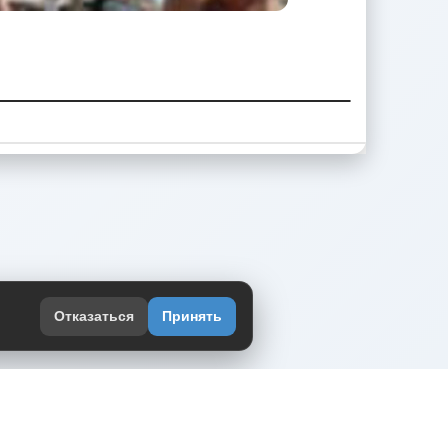
Отказаться
Принять
оекте
юмор интернета в одном месте — в
жении DVPrikol.