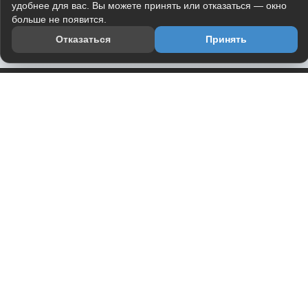
удобнее для вас. Вы можете принять или отказаться — окно
больше не появится.
Отказаться
Принять
Приложение
Telegram-канал
О проекте
Весь юмор интернета в одном месте — в приложении
DVPrikol.
Открыть приложение
Проект работает на инфраструктуре Timeweb Cloud