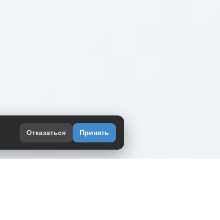
Отказаться
Принять
оекте
юмор интернета в одном месте — в
жении DVPrikol.
ь приложение
 работает на инфраструктуре Timeweb Cloud