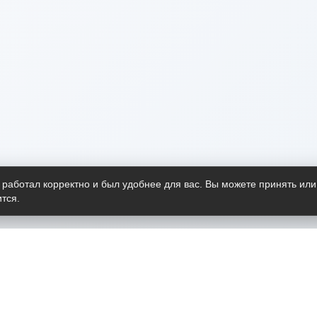
 работал корректно и был удобнее для вас. Вы можете принять или
тся.
Telegram-канал
О пр
Весь 
прило
Открыт
Проект