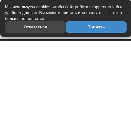
Мы используем cookies, чтобы сайт работал корректно и был
удобнее для вас. Вы можете принять или отказаться — окно
больше не появится.
Отказаться
Принять
Приложение
Telegram-канал
О проекте
Весь юмор интернета в одном месте — в приложении
DVPrikol.
Открыть приложение
Проект работает на инфраструктуре Timeweb Cloud