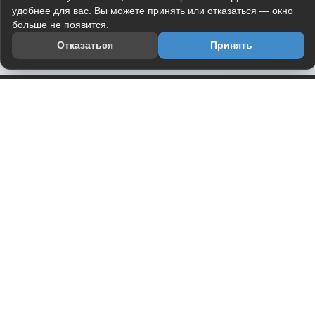
удобнее для вас. Вы можете принять или отказаться — окно
больше не появится.
Отказаться
Принять
Приложение
Telegram-канал
О проекте
Весь юмор интернета в одном месте — в приложении
DVPrikol.
Открыть приложение
Проект работает на инфраструктуре Timeweb Cloud