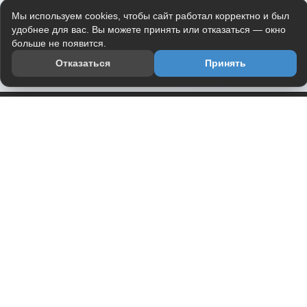
Мы используем cookies, чтобы сайт работал корректно и был
удобнее для вас. Вы можете принять или отказаться — окно
больше не появится.
Отказаться
Принять
Приложение
Telegram-канал
О проекте
Весь юмор интернета в одном месте — в приложении
DVPrikol.
Открыть приложение
Проект работает на инфраструктуре Timeweb Cloud