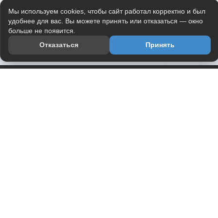
Мы используем cookies, чтобы сайт работал корректно и был
удобнее для вас. Вы можете принять или отказаться — окно
больше не появится.
Отказаться
Принять
Приложение
Telegram-канал
О проекте
Весь юмор интернета в одном месте — в приложении
DVPrikol.
Открыть приложение
Проект работает на инфраструктуре Timeweb Cloud