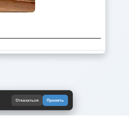
Отказаться
Принять
оекте
юмор интернета в одном месте — в