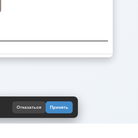
Отказаться
Принять
оекте
юмор интернета в одном месте — в