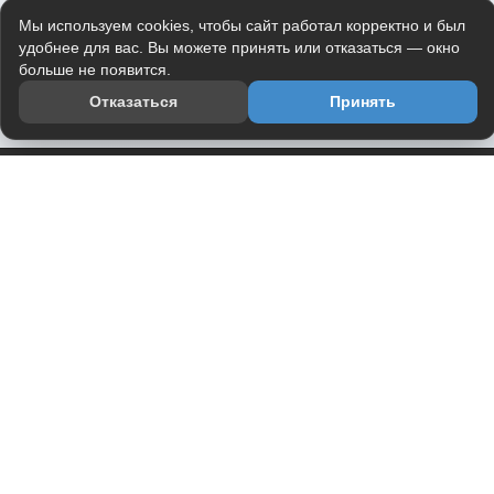
Мы используем cookies, чтобы сайт работал корректно и был
удобнее для вас. Вы можете принять или отказаться — окно
больше не появится.
Отказаться
Принять
Приложение
Telegram-канал
О проекте
Весь юмор интернета в одном месте — в приложении
DVPrikol.
Открыть приложение
Проект работает на инфраструктуре Timeweb Cloud