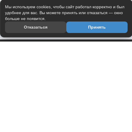
Мы используем cookies, чтобы сайт работал корректно и был
удобнее для вас. Вы можете принять или отказаться — окно
больше не появится.
Отказаться
Принять
Приложение
Telegram-канал
О проекте
Весь юмор интернета в одном месте — в приложении
DVPrikol.
Открыть приложение
Проект работает на инфраструктуре Timeweb Cloud